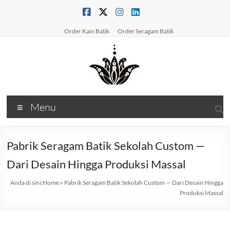
Skip
to
content
Order Kain Batik
Order Seragam Batik
PabrikBatikPrinting
Menu
Produsen
Batik
&
Pabrik Seragam Batik Sekolah Custom —
Konveksi
Dari Desain Hingga Produksi Massal
BatikSolusi
Kain
Anda di sini:
Home
»
Pabrik Seragam Batik Sekolah Custom — Dari Desain Hingga
&
Produksi Massal
Seragam
Batik
Berkualitas