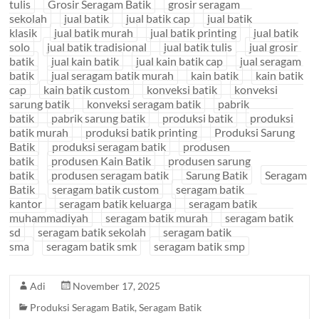
tulis
Grosir Seragam Batik
grosir seragam
sekolah
jual batik
jual batik cap
jual batik
klasik
jual batik murah
jual batik printing
jual batik
solo
jual batik tradisional
jual batik tulis
jual grosir
batik
jual kain batik
jual kain batik cap
jual seragam
batik
jual seragam batik murah
kain batik
kain batik
cap
kain batik custom
konveksi batik
konveksi
sarung batik
konveksi seragam batik
pabrik
batik
pabrik sarung batik
produksi batik
produksi
batik murah
produksi batik printing
Produksi Sarung
Batik
produksi seragam batik
produsen
batik
produsen Kain Batik
produsen sarung
batik
produsen seragam batik
Sarung Batik
Seragam
Batik
seragam batik custom
seragam batik
kantor
seragam batik keluarga
seragam batik
muhammadiyah
seragam batik murah
seragam batik
sd
seragam batik sekolah
seragam batik
sma
seragam batik smk
seragam batik smp
Adi
November 17, 2025
Produksi Seragam Batik
,
Seragam Batik