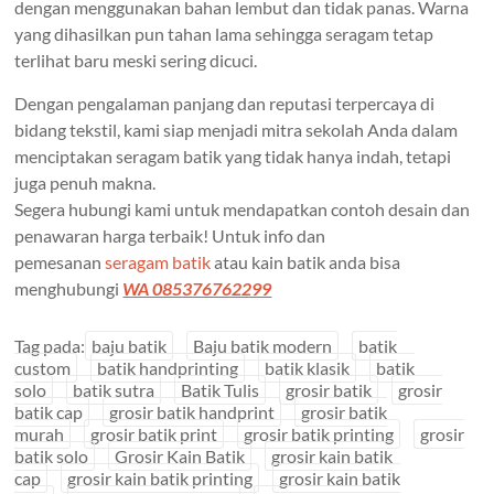
dengan menggunakan bahan lembut dan tidak panas. Warna
yang dihasilkan pun tahan lama sehingga seragam tetap
terlihat baru meski sering dicuci.
Dengan pengalaman panjang dan reputasi terpercaya di
bidang tekstil, kami siap menjadi mitra sekolah Anda dalam
menciptakan seragam batik yang tidak hanya indah, tetapi
juga penuh makna.
Segera hubungi kami untuk mendapatkan contoh desain dan
penawaran harga terbaik! Untuk info dan
pemesanan
seragam batik
atau kain batik anda bisa
menghubungi
WA 085376762299
Tag pada:
baju batik
Baju batik modern
batik
custom
batik handprinting
batik klasik
batik
solo
batik sutra
Batik Tulis
grosir batik
grosir
batik cap
grosir batik handprint
grosir batik
murah
grosir batik print
grosir batik printing
grosir
batik solo
Grosir Kain Batik
grosir kain batik
cap
grosir kain batik printing
grosir kain batik