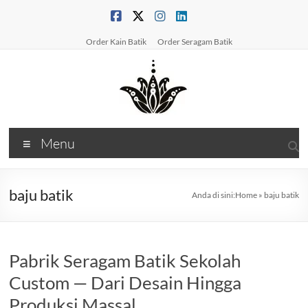
Skip
to
content
Order Kain Batik
Order Seragam Batik
PabrikBatikPrinting
Menu
Produsen
Batik
&
baju batik
Anda di sini:
Home
»
baju batik
Konveksi
BatikSolusi
Kain
Pabrik Seragam Batik Sekolah
&
Seragam
Custom — Dari Desain Hingga
Batik
Produksi Massal
Berkualitas