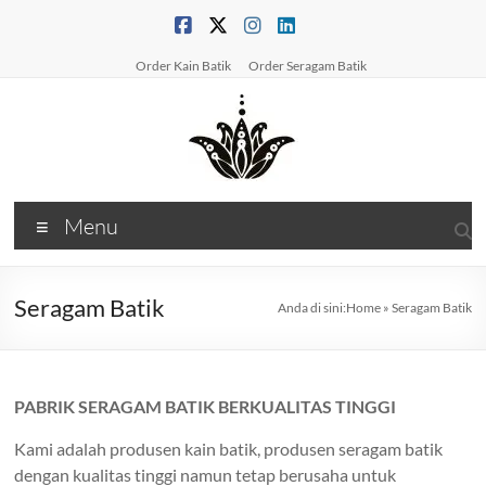
Skip
to
content
Order Kain Batik
Order Seragam Batik
PabrikBatikPrinting
Menu
Produsen
Batik
&
Seragam Batik
Anda di sini:
Home
»
Seragam Batik
Konveksi
BatikSolusi
Kain
PABRIK SERAGAM BATIK BERKUALITAS TINGGI
&
Seragam
Kami adalah produsen kain batik, produsen seragam batik
Batik
dengan kualitas tinggi namun tetap berusaha untuk
Berkualitas