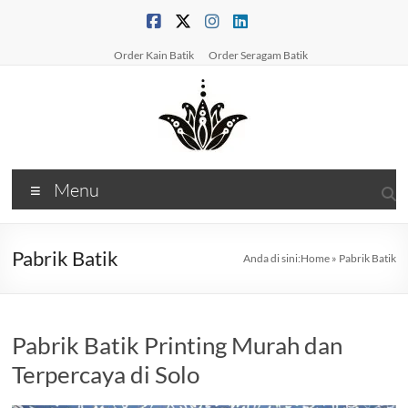
Skip
to
content
Order Kain Batik
Order Seragam Batik
PabrikBatikPrinting
Menu
Produsen
Batik
&
Pabrik Batik
Anda di sini:
Home
»
Pabrik Batik
Konveksi
BatikSolusi
Kain
Pabrik Batik Printing Murah dan
&
Seragam
Terpercaya di Solo
Batik
Berkualitas