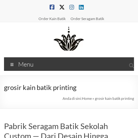
Skip
to
content
Order Kain Batik
Order Seragam Batik
PabrikBatikPrinting
Menu
Produsen
Batik
&
grosir kain batik printing
Konveksi
Anda di sini:
Home
»
grosir kain batik printing
BatikSolusi
Kain
&
Seragam
Pabrik Seragam Batik Sekolah
Batik
Custom — Dari Desain Hingga
Berkualitas