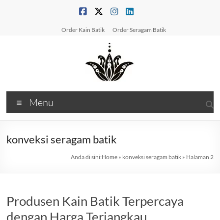
Skip
to
content
Order Kain Batik
Order Seragam Batik
PabrikBatikPrinting
Menu
Produsen
Batik
&
konveksi seragam batik
Konveksi
Anda di sini:
Home
»
konveksi seragam batik
»
Halaman 2
BatikSolusi
Kain
&
Seragam
Produsen Kain Batik Terpercaya
Batik
dengan Harga Terjangkau
Berkualitas